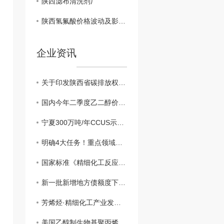
陕西滤布清洗剂厂
陕西氢氟酸价格波动及影响因素解析
企业资讯
关于印发陕西省碳排放权交易管理实施细则（试行）的通知（有效）
国内今年二季度乙二醇价格小幅上涨
宁夏300万吨/年CCUS示范项目..开工建设
明确4大任务！重点领域节能降碳工作现场会召开
国家标准《精细化工反应 风险评估规范》发布实施
新一批新增地方债额度下达 重大项目将加快落地
芳烯烃·精细化工产业发展大会在辽阳召开
美国乙醇制生物基聚丙烯市场悄然升温