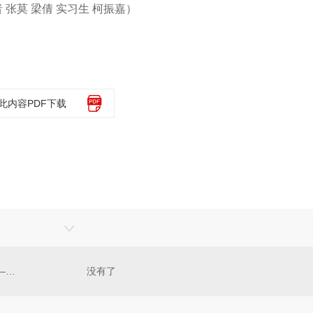
张莫 梁倩 实习生 柯振嘉）
此内容PDF下载
国家电网积极推动储能产业发展——“超级充电宝”助建新型能源体系
没有了