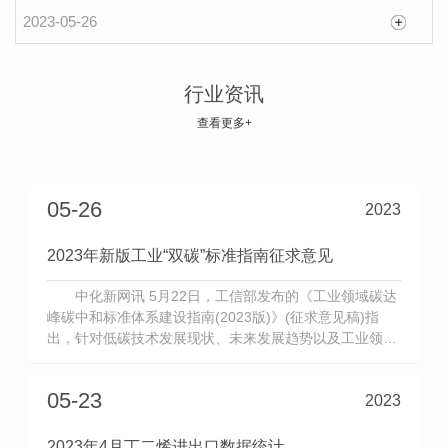
国内市场二季度双氧水：炒涨后价格回落
2023-05-26
5月初，受突发事件影响，双氧水市场顺势炒
涨。截至5月8日，国内27.5%双氧水均价达到988元
行业资讯
(吨价，下同)，创出年内新高，较“五一”前..一个工作
查看更多+
2023-05-26
日涨幅27.48%。然而由于需求端表现清淡，双氧水
价格触顶后回落。截至5月22日，国内27.5%双氧水
基准价为966.67元。 需求持续乏力 需求制约
05-26
2023
是双氧水价格炒
2023年新版工业“双碳”标准指南征求意见
中化新网讯 5月22日，工信部发布的《工业领域碳达
峰碳中和标准体系建设指南(2023版)》(征求意见稿)指
出，针对低碳技术发展现状、未来发展趋势以及工业领域
行业发展需求，制定200项以上碳达峰急需标准。重点制
定基础通用、核算与核查、低碳技术与装备等领域标准，
05-23
2023
为工业领域开展碳评估、降低碳排放等提供技术支
撑。 征求
2023年4月丁二烯进出口数据统计