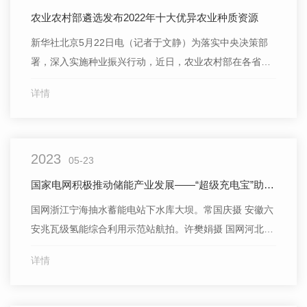
农业农村部遴选发布2022年十大优异农业种质资源
新华社北京5月22日电（记者于文静）为落实中央决策部
署，深入实施种业振兴行动，近日，农业农村部在各省份
推荐基础上遴选发布2022年十大农作物、畜禽、水产优异
详情
种质资源，旨在提升全民资源保护意识，引导科研单位、
种业企业深入发掘资源潜力，将资源优势转化为创新优势
和产业优势。 这是记者22日从农业农村部了解到的消
2023
息。
05-23
国家电网积极推动储能产业发展——“超级充电宝”助建新型能源体系
国网浙江宁海抽水蓄能电站下水库大坝。常国庆摄 安徽六
安兆瓦级氢能综合利用示范站航拍。许樊娟摄 国网河北丰
宁抽水蓄能电站上、下水库。陈云霞 张清华摄影报道
详情
清晨，大别山深处，国网安徽金寨抽水蓄能电站上水库波
光荡漾，水流涌动。伴着水库水位逐渐升高，电站机组静
静地等候用电高峰的到来，蓄能待发。 “如果4台机组