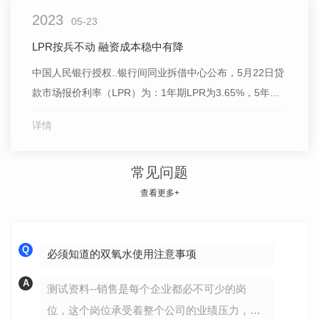
2023
满抽，
05-23
LPR按兵不动 融资成本稳中有降
中国人民银行授权..银行间同业拆借中心公布，5月22日贷
款市场报价利率（LPR）为：1年期LPR为3.65%，5年期
以上LPR为4.3%，均与上月持平。这是LPR自2022年8月
详情
下降以后，连续9个月维持不变。 谈及本月LPR不变的
原因，招联首席研究员董希淼表示，5月15日央行开展
常见问题
1250亿元中期借贷便利（MLF）操
查看更多+
Q
必须知道的双氧水使用注意事项
A
测试资料--销售是每个企业都必不可少的岗
位，这个岗位承受着整个公司的业绩压力，就