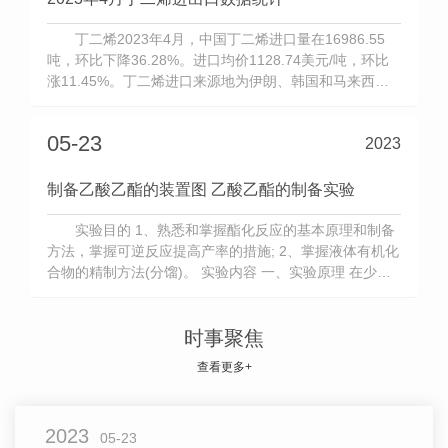
丁二烯2023年4月，中国丁二烯进口量在16986.55
吨，环比下降36.28%。进口均价1128.74美元/吨，环比
涨11.45%。丁二烯进口来源地为伊朗、韩国和马来西
亚，占比分别在40.83%、35.64%和23.53%。2023年4
月，中国丁二烯出口总量在11893.08吨，环比下降
05-23
2023
39.97%%。出口均价109
制备乙酸乙酯的装置图 乙酸乙酯的制备实验
实验目的 1、熟悉和掌握酯化反应的基本原理和制备
方法，掌握可逆反应提高产率的措施; 2、掌握液体有机化
合物的精制方法(分馏)。 实验内容 一、实验原理 在少量
酸(H2SO4或HCl)催化下，羧酸和醇反应生成酯，这个反
应叫做酯化反应(Esterification)。该反应通过加成-消去过
程。质子活化的羰基被亲核的
时事聚焦
查看更多+
2023
05-23