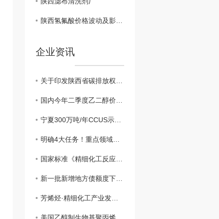
陕西滤布清洗剂厂
陕西氢氟酸价格波动及影响因素解析
企业资讯
关于印发陕西省碳排放权交易管理实施细则（试行）的通知（有效）
国内今年二季度乙二醇价格小幅上涨
宁夏300万吨/年CCUS示范项目..开工建设
明确4大任务！重点领域节能降碳工作现场会召开
国家标准《精细化工反应 风险评估规范》发布实施
新一批新增地方债额度下达 重大项目将加快落地
芳烯烃·精细化工产业发展大会在辽阳召开
美国乙醇制生物基聚丙烯市场悄然升温