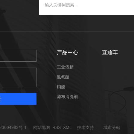
产品中心
直通车
工业酒精
氢氟酸
硝酸
滤布清洗剂
交
23004983号-1
网站地图
RSS
XML
技术支持：
城市分站
城市分站