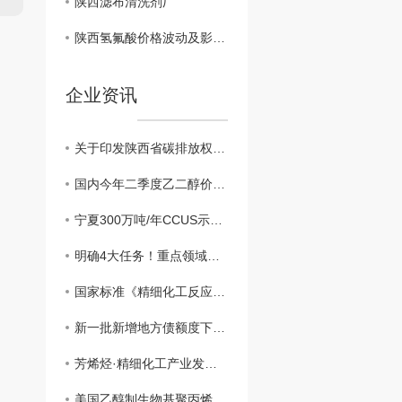
陕西滤布清洗剂厂
陕西氢氟酸价格波动及影响因素解析
企业资讯
关于印发陕西省碳排放权交易管理实施细则（试行）的通知（有效）
国内今年二季度乙二醇价格小幅上涨
宁夏300万吨/年CCUS示范项目..开工建设
明确4大任务！重点领域节能降碳工作现场会召开
国家标准《精细化工反应 风险评估规范》发布实施
新一批新增地方债额度下达 重大项目将加快落地
芳烯烃·精细化工产业发展大会在辽阳召开
美国乙醇制生物基聚丙烯市场悄然升温